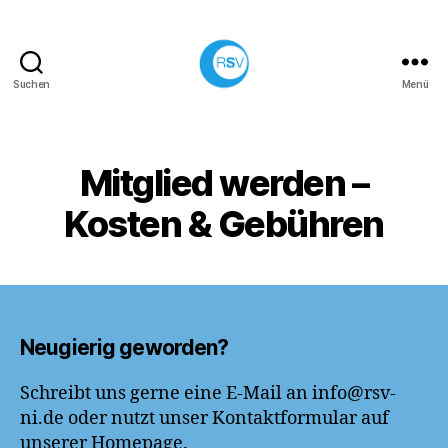
Suchen
Menü
Rollsportverein
Solidarität
e.V.
Neu-
Mitglied werden –
Isenburg
Kosten & Gebühren
Neugierig geworden?
Schreibt uns gerne eine E-Mail an info@rsv-
ni.de oder nutzt unser Kontaktformular auf
unserer Homepage.