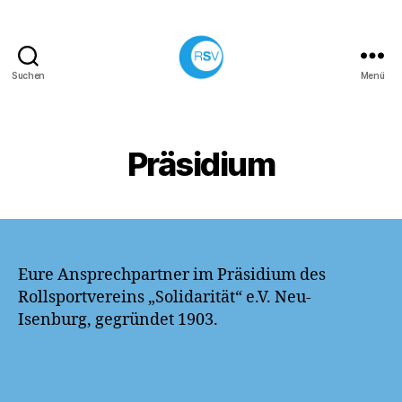
Suchen
Menü
Rollsportverein
Solidarität
e.V.
Neu-
Präsidium
Isenburg
Eure Ansprechpartner im Präsidium des
Rollsportvereins „Solidarität“ e.V. Neu-
Isenburg, gegründet 1903.