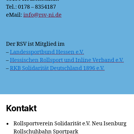
Tel.: 0178 – 8354187
eMail:
info@rsv-ni.de
Der RSV ist Mitglied im
–
Landessportbund Hessen e.V.
–
Hessischen Rollsport und Inline Verband e.V.
–
RKB Solidarität Deutschland 1896 e.V.
Kontakt
Rollsportverein Solidarität e.V. Neu Isenburg
Rollschuhbahn Sportpark