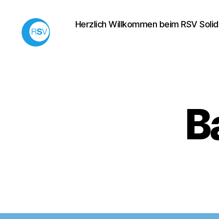
Herzlich Willkommen beim RSV Solida
Rollsportverein
Solidarität
e.V.
Neu-
Isenburg
B