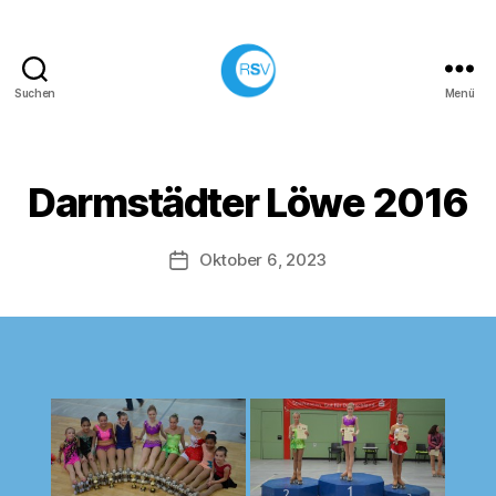
Suchen
Menü
Rollsportverein
Solidarität
e.V.
Neu-
Darmstädter Löwe 2016
Isenburg
Oktober 6, 2023
Veröffentlichungsdatum