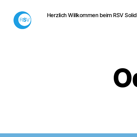
Herzlich Willkommen beim RSV Solida
Rollsportverein
Solidarität
e.V.
Neu-
Isenburg
O