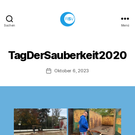
Suchen
Menü
Rollsportverein
Solidarität
e.V.
Neu-
TagDerSauberkeit2020
Isenburg
Oktober 6, 2023
Veröffentlichungsdatum